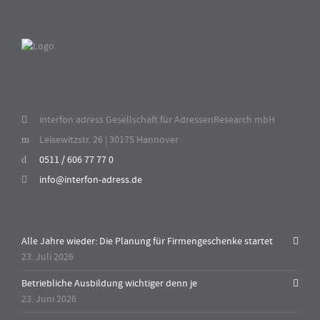
interfon adress Gesellschaft für AdressenResearch mbH
Leisewitzstr. 26 | 30175 Hannover
0511 / 606 77 77 0
info@interfon-adress.de
Alle Jahre wieder: Die Planung für Firmengeschenke startet
23. Juli 2026
Betriebliche Ausbildung wichtiger denn je
23. Juni 2026