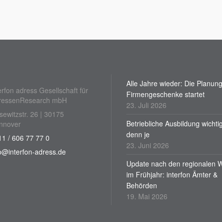
Alle Jahre wieder: Die Planung
erfon adress Gesellschaft für
Firmengeschenke startet
ressenResearch mbH
23. Juli 2026
sewitzstr. 26 | 30175
Betriebliche Ausbildung wichti
nnover
denn je
1 / 606 77 77 0
23. Juni 2026
o@interfon-adress.de
Update nach den regionalen 
im Frühjahr: interfon Ämter &
Behörden
19. Mai 2026