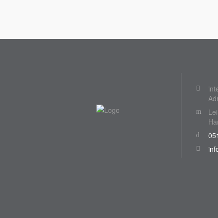
int
Ad
Lei
Ha
051
inf