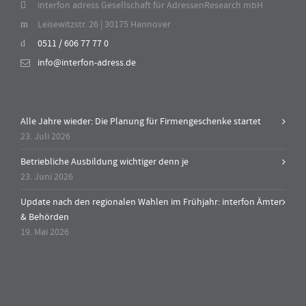
interfon adress Gesellschaft für AdressenResearch mbH
Leisewitzstr. 26 | 30175 Hannover
0511 / 606 77 77 0
info@interfon-adress.de
Alle Jahre wieder: Die Planung für Firmengeschenke startet
23. Juli 2026
Betriebliche Ausbildung wichtiger denn je
23. Juni 2026
Update nach den regionalen Wahlen im Frühjahr: interfon Ämter
& Behörden
19. Mai 2026