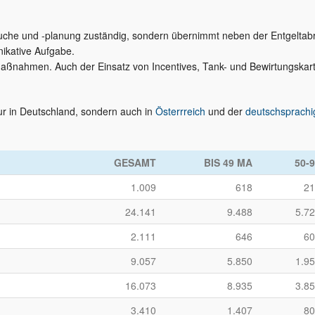
nalsuche und -planung zuständig, sondern übernimmt neben der Entgelta
nikative Aufgabe.
maßnahmen. Auch der Einsatz von Incentives, Tank- und Bewirtungskar
nur in Deutschland, sondern auch in
Österrreich
und der
deutschsprachi
GESAMT
BIS 49 MA
50-
1.009
618
21
24.141
9.488
5.7
2.111
646
60
9.057
5.850
1.9
16.073
8.935
3.8
3.410
1.407
80