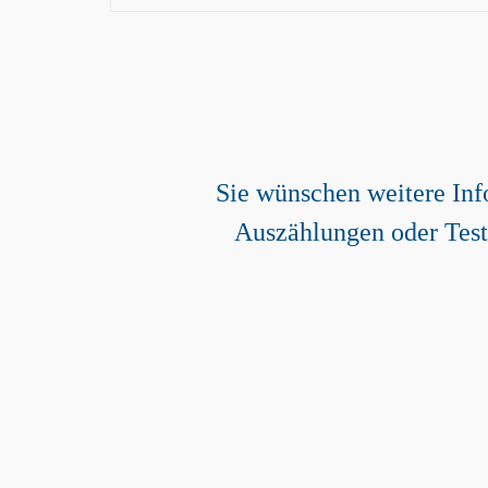
Gerne helfen wir Ihne
0511 / 606 77 77 0
Sie wünschen weitere Inf
anfragen@interfon-adress.
Auszählungen oder Test
Gratis Testadressen
Füllen Sie unser Kontaktformula