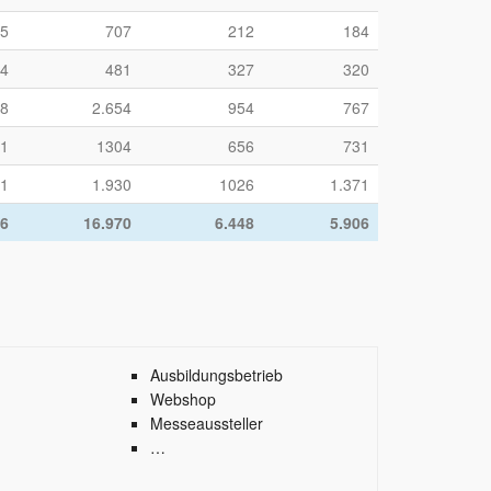
5
707
212
184
4
481
327
320
78
2.654
954
767
1
1304
656
731
51
1.930
1026
1.371
76
16.970
6.448
5.906
Ausbildungsbetrieb
Webshop
Messeaussteller
…