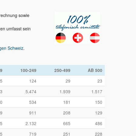
brechnung sowie
ten umfasst sein
gen Schweiz
.
99
100-249
250-499
AB 500
5
124
29
23
23
5.474
1.939
1.517
0
534
181
150
59
911
208
129
55
2.132
665
486
5
719
251
228