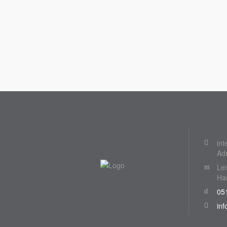
int
Ad
Lei
Ha
051
inf