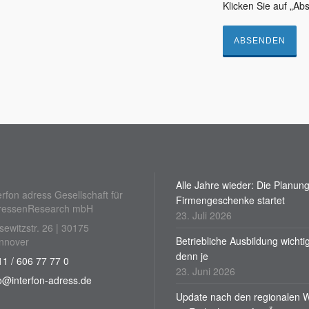
Klicken Sie auf „A
Alle Jahre wieder: Die Planung
erfon adress Gesellschaft für
Firmengeschenke startet
ressenResearch mbH
23. Juli 2026
sewitzstr. 26 | 30175
Betriebliche Ausbildung wichti
nnover
denn je
1 / 606 77 77 0
23. Juni 2026
o@interfon-adress.de
Update nach den regionalen 