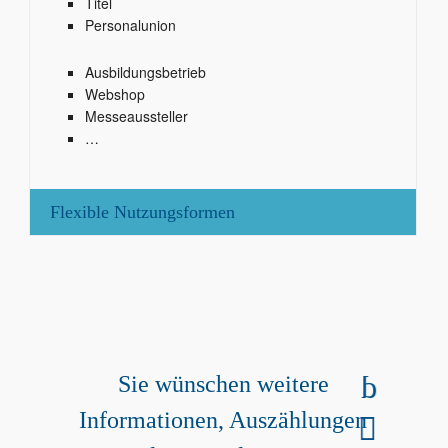
Titel
Personalunion
Ausbildungsbetrieb
Webshop
Messeaussteller
…
Flexible Nutzungsformen
Gerne helfen wir Ihnen weiter!
0511 / 606 77 77 0
Sie wünschen weitere
Informationen, Auszählungen
anfragen@interfon-adress.de