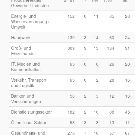
Produzierendes
2.491
17
144
1.161
684
Gewerbe / Industrie
Energie- und
152
0
11
85
28
Wasserversorgung /
Umwelt
Handwerk
130
3
14
60
24
Groß- und
309
9
13
134
91
Einzelhandel
IT, Medien und
65
0
6
26
20
Kommunikation
Verkehr, Transport
65
0
2
28
16
und Logistik
Banken und
58
2
3
12
13
Versicherungen
Dienstleistungssektor
182
2
10
88
45
Öffentlicher Sektor
53
13
3
13
11
Gesundheits- und
273
7
10
57
67