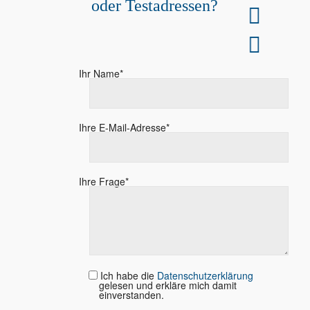
oder Testadressen?
Gratis Testadressen
Füllen Sie unser Kontaktformular aus.
Ihr Name*
Ihre E-Mail-Adresse*
Ihre Frage*
Ich habe die
Datenschutzerklärung
gelesen und erkläre mich damit
einverstanden.