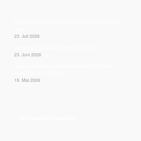
Alle Jahre wieder: Die Planung für Firmengeschenke
startet
23. Juli 2026
Betriebliche Ausbildung wichtiger denn je
23. Juni 2026
Update nach den regionalen Wahlen im Frühjahr:
interfon Ämter & Behörden
19. Mai 2026
zum Newsletter anmelden