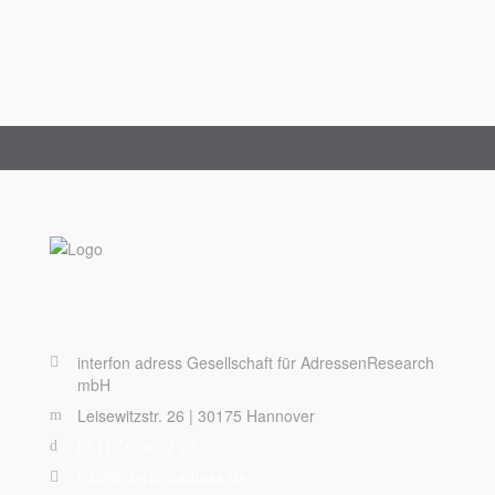
interfon adress Gesellschaft für AdressenResearch
mbH
Leisewitzstr. 26 | 30175 Hannover
0511 / 606 77 77 0
info@interfon-adress.de