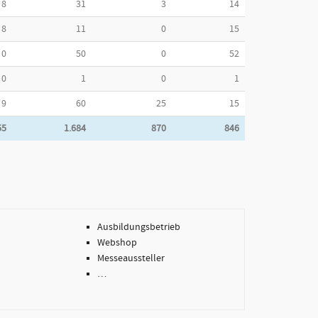
8
31
3
14
8
11
0
15
0
50
0
52
0
1
0
1
9
60
25
15
55
1.684
870
846
Ausbildungsbetrieb
Webshop
Messeaussteller
…