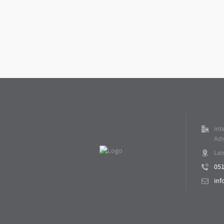
int
Ad
Lei
051
inf