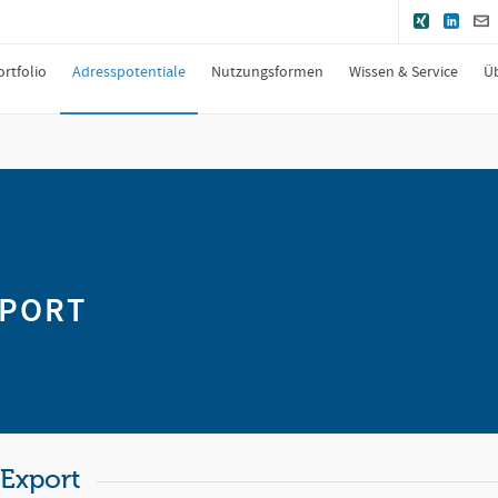
ortfolio
Adresspotentiale
Nutzungsformen
Wissen & Service
Ü
XPORT
 Export