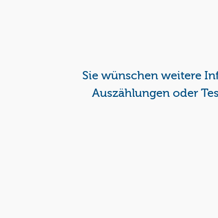
Gerne helfen wir Ihne
0511 / 606 77 77 0
Sie wünschen weitere In
anfragen@interfon-adress.de
Auszählungen oder Tes
Gratis Testadressen
Füllen Sie unser Kontaktformular 