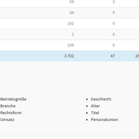
59
3
34
0
102
0
2
0
109
0
3.702
47
2
Betriebsgröße
Geschlecht
Branche
Alter
Rechtsform
Titel
Umsatz
Personalunion