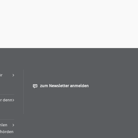
ür
zum Newsletter anmelden
er denn
hlen
Behörden