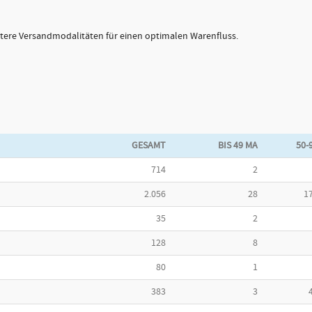
eitere Versandmodalitäten für einen optimalen Warenfluss.
GESAMT
BIS 49 MA
50-
714
2
2.056
28
1
35
2
128
8
80
1
383
3