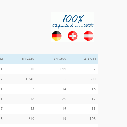
99
100-249
250-499
AB 500
1
10
699
2
77
1.246
5
600
1
2
14
16
1
18
89
12
7
45
16
11
43
210
19
108