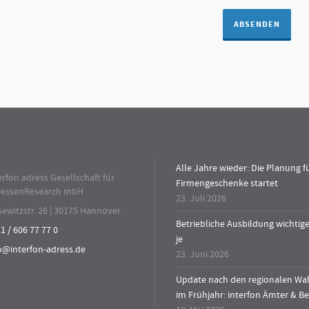
Alle Jahre wieder: Die Planung f
erfon adress Gesellschaft für
Firmengeschenke startet
ressenResearch mbH
23. Juli 2026
sewitzstr. 26 | 30175 Hannover
Betriebliche Ausbildung wichtig
1 / 606 77 77 0
je
o@interfon-adress.de
23. Juni 2026
Update nach den regionalen Wa
im Frühjahr: interfon Ämter & 