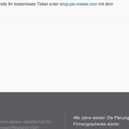
its Ihr kostenloses Ticket unter
shop.psi-messe.com
mit dem
Alle Jahre wieder: Die Planung
erfon adress Gesellschaft für
Firmengeschenke startet
ressenResearch mbH