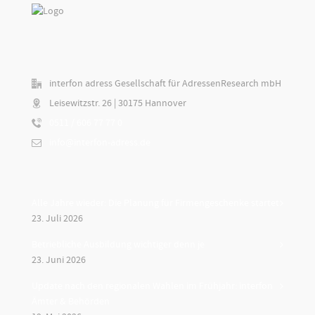
interfon adress Gesellschaft für AdressenResearch mbH
Leisewitzstr. 26 | 30175 Hannover
0511 / 606 77 77 0
info@interfon-adress.de
Alle Jahre wieder: Die Planung für Firmengeschenke startet
23. Juli 2026
Betriebliche Ausbildung wichtiger denn je
23. Juni 2026
Update nach den regionalen Wahlen im Frühjahr: interfon
Ämter & Behörden