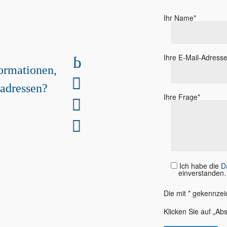
Ihr Name*
n weiter!
Ihre E-Mail-Adresse
ormationen,
de
adressen?
Ihre Frage*
r aus.
Ich habe die
D
einverstanden.
Die mit * gekennzei
Klicken Sie auf „A