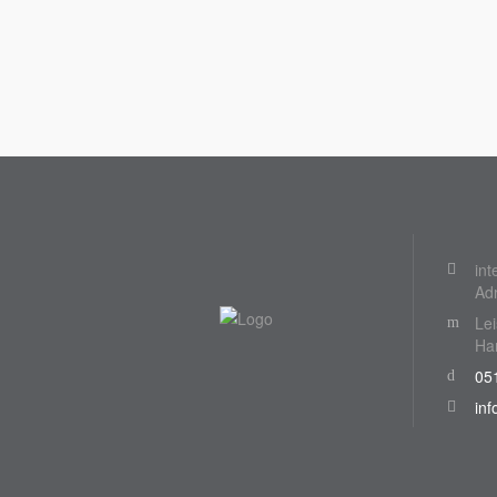
int
Ad
Lei
Ha
051
inf