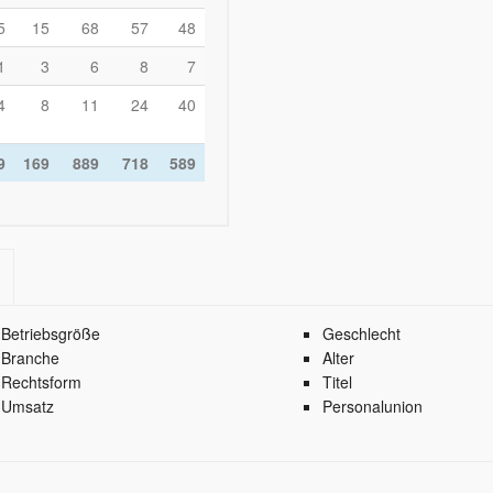
5
15
68
57
48
1
3
6
8
7
4
8
11
24
40
9
169
889
718
589
Betriebsgröße
Geschlecht
Branche
Alter
Rechtsform
Titel
Umsatz
Personalunion