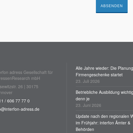
Alle Jahre wieder: Die Planung
erfon adress Gesellschaft für
Firmengeschenke startet
ressenResearch mbH
23. Juli 2026
sewitzstr. 26 | 30175
Betriebliche Ausbildung wichti
nnover
denn je
1 / 606 77 77 0
23. Juni 2026
o@interfon-adress.de
Update nach den regionalen 
im Frühjahr: interfon Ämter &
Behörden