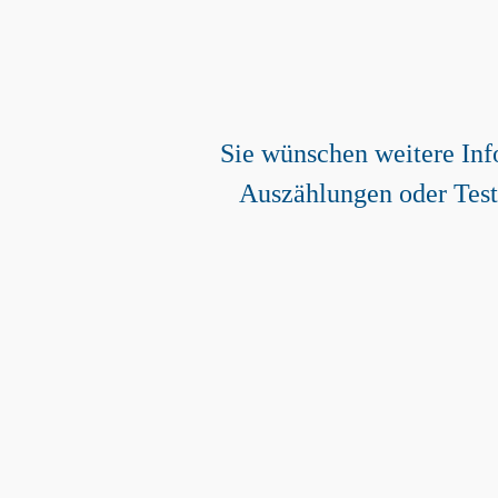
Gerne helfen wir Ihne
0511 / 606 77 77 0
Sie wünschen weitere Inf
anfragen@interfon-adress.
Auszählungen oder Test
Gratis Testadressen
Füllen Sie unser Kontaktformula