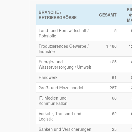
BI
BRANCHE /
GESAMT
4
BETRIEBSGRÖSSE
M
Land- und Forstwirtschaft /
5
Rohstoffe
Produzierendes Gewerbe /
1.486
1
Industrie
Energie- und
125
Wasserversorgung / Umwelt
Handwerk
61
Groß- und Einzelhandel
287
1
IT, Medien und
68
Kommunikation
Verkehr, Transport und
62
Logistik
Banken und Versicherungen
25