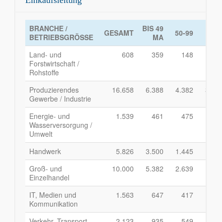
Einkaufsleitung
BRANCHE /
BIS 49
100
GESAMT
50-99
BETRIEBSGRÖSSE
MA
24
Land- und
608
359
148
7
Forstwirtschaft /
Rohstoffe
Produzierendes
16.658
6.388
4.382
3.70
Gewerbe / Industrie
Energie- und
1.539
461
475
37
Wasserversorgung /
Umwelt
Handwerk
5.826
3.500
1.445
65
Groß- und
10.000
5.382
2.639
1.29
Einzelhandel
IT, Medien und
1.563
647
417
29
Kommunikation
Verkehr, Transport
2.123
935
549
42