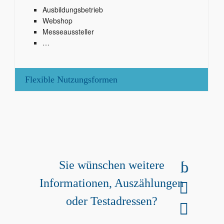
Ausbildungsbetrieb
Webshop
Messeaussteller
…
Flexible Nutzungsformen
Gerne helfen wir Ihnen weiter!
0511 / 606 77 77 0
Sie wünschen weitere
Informationen, Auszählungen
anfragen@interfon-adress.de
oder Testadressen?
Gratis Testadressen