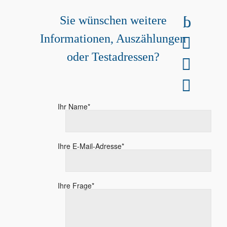
0511 / 606 77 77 0
Sie wünschen weitere
Informationen, Auszählungen
anfragen@interfon-adress.de
oder Testadressen?
Gratis Testadressen
Füllen Sie unser Kontaktformular aus.
Ihr Name*
Ihre E-Mail-Adresse*
Ihre Frage*