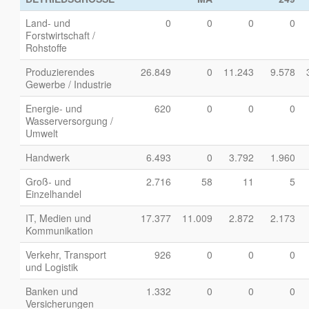
Land- und
0
0
0
0
Forstwirtschaft /
Rohstoffe
Produzierendes
26.849
0
11.243
9.578
Gewerbe / Industrie
Energie- und
620
0
0
0
Wasserversorgung /
Umwelt
Handwerk
6.493
0
3.792
1.960
Groß- und
2.716
58
11
5
Einzelhandel
IT, Medien und
17.377
11.009
2.872
2.173
Kommunikation
Verkehr, Transport
926
0
0
0
und Logistik
Banken und
1.332
0
0
0
Versicherungen