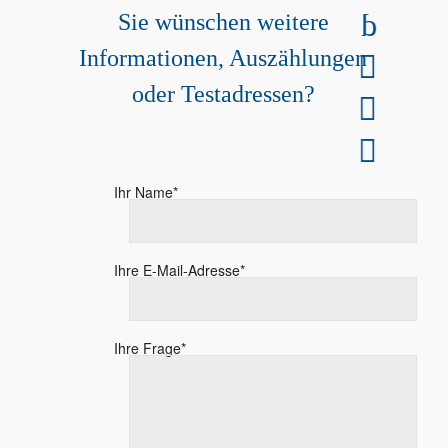
0511 / 606 77 77 0
Sie wünschen weitere
Informationen, Auszählungen
anfragen@interfon-adress.de
oder Testadressen?
Gratis Testadressen
Füllen Sie unser Kontaktformular aus.
Ihr Name*
Ihre E-Mail-Adresse*
Ihre Frage*