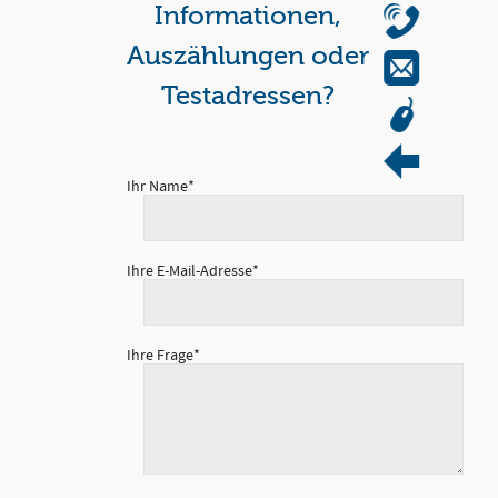
0511 / 606 77 77 0
Informationen,
Auszählungen oder
anfragen@interfon-adress.de
Testadressen?
Gratis Testadressen
Füllen Sie unser Kontaktformular aus.
Ihr Name*
Ihre E-Mail-Adresse*
Ihre Frage*