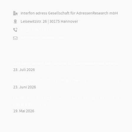
interfon adress Gesellschaft für AdressenResearch mbH
Leisewitzstr. 26 | 30175 Hannover
0511 / 606 77 77 0
info@interfon-adress.de
Alle Jahre wieder: Die Planung für Firmengeschenke startet
23. Juli 2026
Betriebliche Ausbildung wichtiger denn je
23. Juni 2026
Update nach den regionalen Wahlen im Frühjahr: interfon
Ämter & Behörden
19. Mai 2026