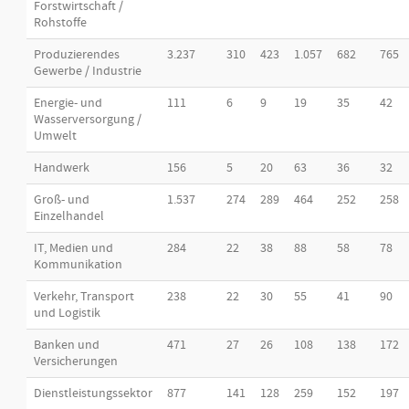
Forstwirtschaft /
Rohstoffe
Produzierendes
3.237
310
423
1.057
682
765
Gewerbe / Industrie
Energie- und
111
6
9
19
35
42
Wasserversorgung /
Umwelt
Handwerk
156
5
20
63
36
32
Groß- und
1.537
274
289
464
252
258
Einzelhandel
IT, Medien und
284
22
38
88
58
78
Kommunikation
Verkehr, Transport
238
22
30
55
41
90
und Logistik
Banken und
471
27
26
108
138
172
Versicherungen
Dienstleistungssektor
877
141
128
259
152
197