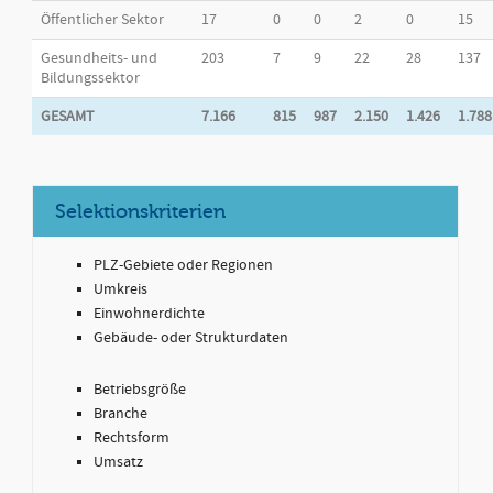
Öffentlicher Sektor
17
0
0
2
0
15
Gesundheits- und
203
7
9
22
28
137
Bildungssektor
GESAMT
7.166
815
987
2.150
1.426
1.788
Selektionskriterien
PLZ-Gebiete oder Regionen
Umkreis
Einwohnerdichte
Gebäude- oder Strukturdaten
Betriebsgröße
Branche
Rechtsform
Umsatz